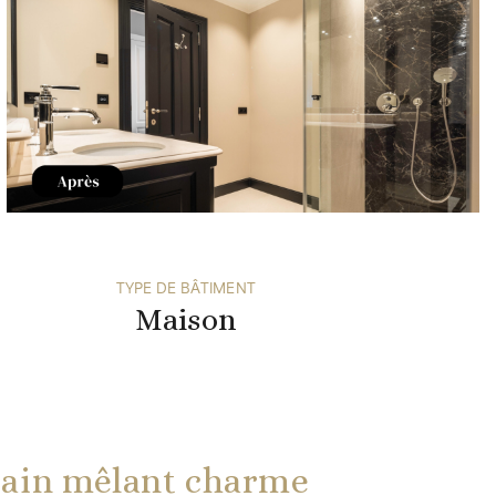
TYPE DE BÂTIMENT
Maison
 bain mêlant charme